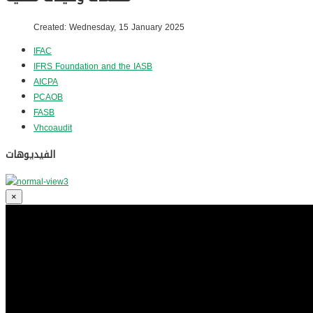
Created: Wednesday, 15 January 2025
IFAC
IFRS Foundation and the IASB
AICPA
PCAOB
FASB
Vhcoaudit
الفيديوهات
×