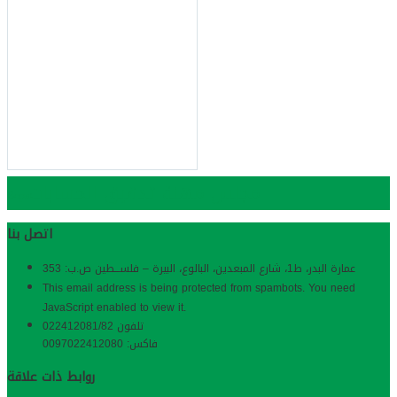
مجلس مهنة تدقيق الحسابات
Bopa
اتصل بنا
عمارة البدر، ط1، شارع المبعدین، البالوع، البیرة – فلســـطین ص.ب: 353
This email address is being protected from spambots. You need
JavaScript enabled to view it.
تلفون 022412081/82
فاكس: 0097022412080
روابط ذات علاقة